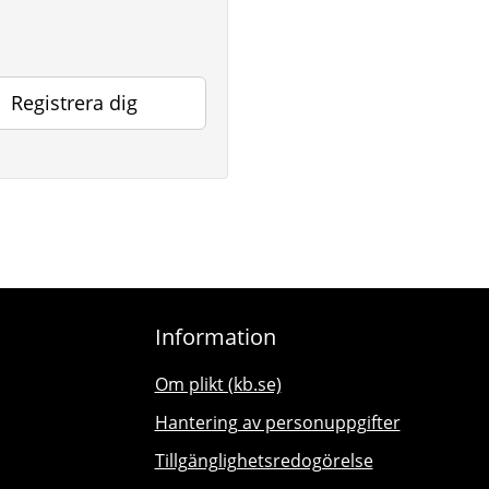
Registrera dig
Information
Om plikt (kb.se)
Hantering av personuppgifter
Tillgänglighetsredogörelse