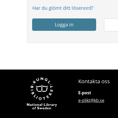
Har du glömt ditt lösenord?
Logga in
Kontakta oss
E-post
e-plikt@kb.se